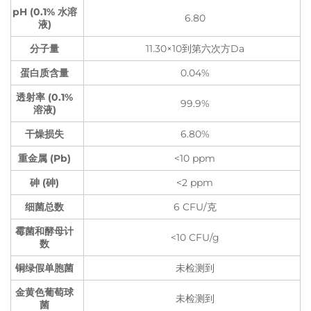
pH (0.1% 水溶
6.80
液)
分子量
11.30×10到第六次方Da
蛋白质含量
0.04%
透射率 (0.1%
99.9%
溶液)
干燥损失
6.80%
重金属 (Pb)
<10 ppm
砷 (砷)
<2 ppm
细菌总数
6 CFU/克
霉菌和酵母计
<10 CFU/g
数
铜绿假单胞菌
未检测到
金黄色葡萄球
未检测到
菌