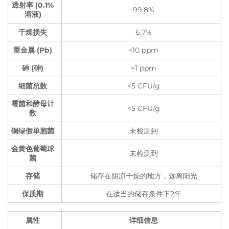
透射率 (0.1%
99.8%
溶液)
干燥损失
6.7%
重金属 (Pb)
<10 ppm
砷 (砷)
<1 ppm
细菌总数
<5 CFU/g
霉菌和酵母计
<5 CFU/g
数
铜绿假单胞菌
未检测到
金黄色葡萄球
未检测到
菌
存储
储存在阴凉干燥的地方，远离阳光
保质期
在适当的储存条件下2年
属性
详细信息