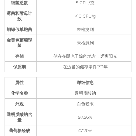
细菌总数
5 CFU/克
霉菌和酵母计
<10 CFU/g
数
铜绿假单胞菌
未检测到
金黄色葡萄球
未检测到
菌
存储
储存在阴凉干燥的地方，远离阳光
保质期
在适当的储存条件下2年
属性
详细信息
化学名称
透明质酸钠
外观
白色粉末
透明质酸钠含
97.56%
量
葡萄糖醛酸
47.20%