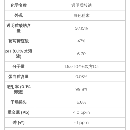
化学名称
透明质酸钠
外观
白色粉末
透明质酸钠含
97.15%
量
葡萄糖醛酸
47%
pH (0.1% 水溶
6.70
液)
分子量
1.65×10至6次方Da
蛋白质含量
0.03%
透射率 (0.1%
99.8%
溶液)
干燥损失
6.8%
重金属 (Pb)
<10 ppm
砷 (砷)
<1 ppm