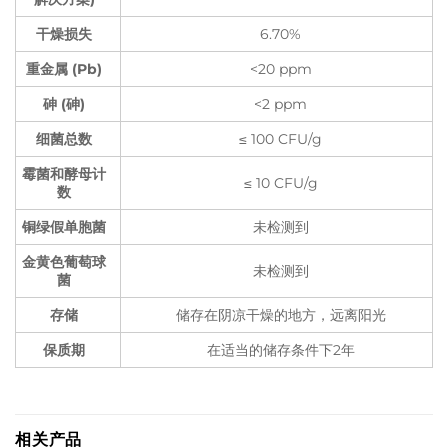
干燥损失
6.70%
重金属 (Pb)
<20 ppm
砷 (砷)
<2 ppm
细菌总数
≤ 100 CFU/g
霉菌和酵母计
≤ 10 CFU/g
数
铜绿假单胞菌
未检测到
金黄色葡萄球
未检测到
菌
存储
储存在阴凉干燥的地方，远离阳光
保质期
在适当的储存条件下2年
相关产品