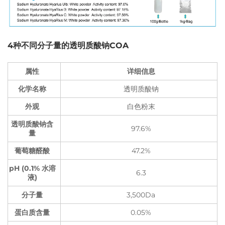
4种不同分子量的透明质酸钠COA
属性
详细信息
化学名称
透明质酸钠
外观
白色粉末
透明质酸钠含
97.6%
量
葡萄糖醛酸
47.2%
pH (0.1% 水溶
6.3
液)
分子量
3,500Da
蛋白质含量
0.05%