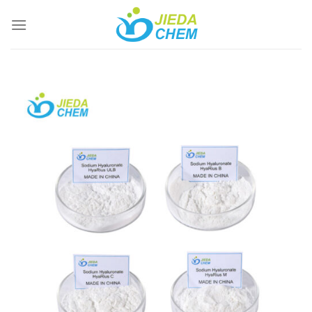
跳
到
内
容