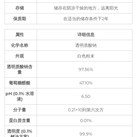
存储
储存在阴凉干燥的地方，远离阳光
保质期
在适当的储存条件下2年
属性
详细信息
化学名称
透明质酸钠
外观
白色粉末
透明质酸钠含
97.36%
量
葡萄糖醛酸
47.10%
pH (0.1% 水溶
6.50
液)
分子量
0.21×10到第六次方
蛋白质含量
0.01%
透明度 (0.1%
99.9%
解决方案)