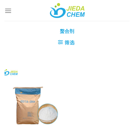
跳
到
内
容
螯合剂
筛选