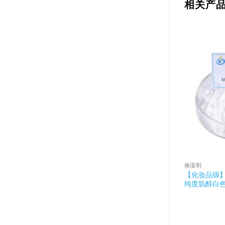
相关产
保湿剂
【化妆品级】
纯度肌醇白