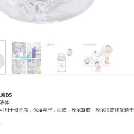
素B5
液体
可用于修护霜，保湿精华，面膜，痤疮凝胶，痤疮痕迹修复精华
%