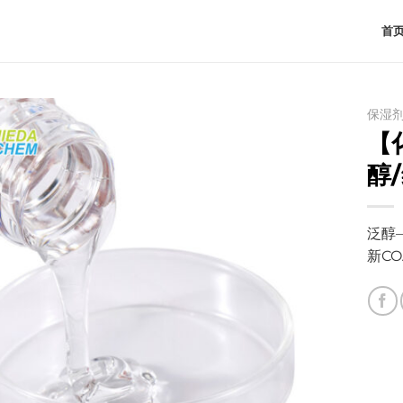
首
保湿
【
醇
泛醇
新C