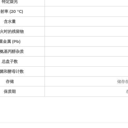
特定旋光
射率 (20 °C)
含水量
火时的残留物
重金属 (Pb)
-氨基丙醇杂质
总盘子数
菌和酵母计数
存储
储存
保质期