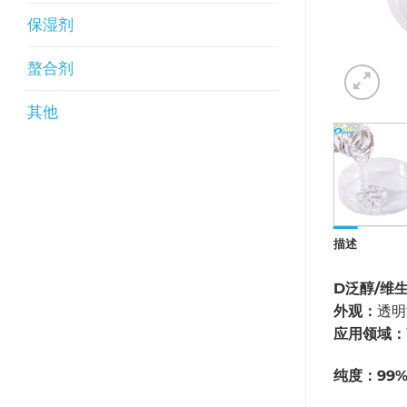
保湿剂
螯合剂
其他
描述
D泛醇/维生
外观：
透明
应用领域：
纯度：99