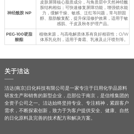
皮肤屏障核心脂质成分，与角质层中天然神经酰
胺结构相似；可快速修复屏障功能，增强锁水能
神经酰胺 NP
力，缓解干燥、敏感、泛红等问题，常与胆固
醇、脂肪酸复配，提升保湿修护效果，适用于敏
感肌、干皮及秋冬护理产品。
PEG-100硬脂
植物来源，与高电解质体系有良好相容性；O/W
酸酯
体系乳化剂，适用于膏霜、乳液及止汗喷剂等。
关于洁达
洁达(南京)日化科技有限公司是一家专注于日用化学品原料
研发生产和销售的新型企业，总部位于南京，是信维集团的
全资子公司之一。洁达始终坚持专业、专注精神，紧跟客户
需求，不断探索创新，致力于为客户提供安全、健康、自然
的日化原料及完善的技术配方和解决方案。