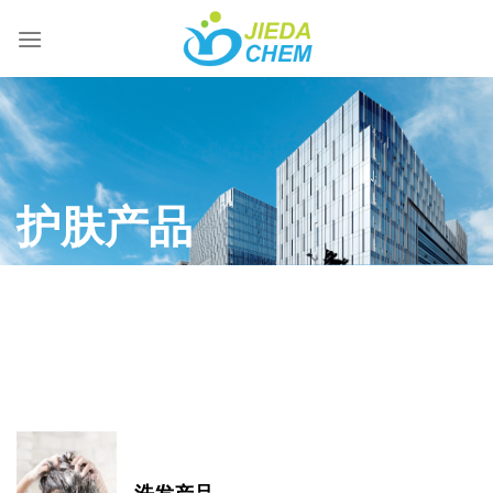
跳
到
内
容
护肤产品