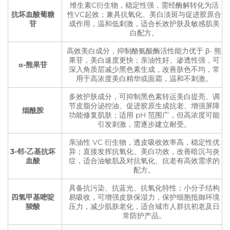
维生素C衍生物，稳定性强，需经酶解转化为活
抗坏血酸葡糖
性VC起效；兼具抗氧化、美白淡斑与促进胶原合
苷
成作用，温和低刺激，适合长效护肤及敏感肌美
白配方。
高效美白成分，抑制酪氨酸酶活性能力优于 β- 熊
果苷，美白速度更快；亲油性好、渗透性强，可
α-熊果苷
深入角质层减少黑色素生成，改善肤色不均，常
用于高浓度美白精华或面霜，温和不刺激。
多效护肤成分，可抑制黑色素转运美白提亮、调
节皮脂分泌控油、促进胶原生成抗老、增强屏障
烟酰胺
功能修复肌肤；适用 pH 范围广，但高浓度可能
引发刺激，需逐步建立耐受。
亲油性 VC 衍生物，透皮吸收效率高，稳定性优
3-邻-乙基抗坏
异；直接发挥抗氧化、美白功效，改善暗沉与炎
血酸
症，适合油敏肌及对抗氧化、抗老有高效需求的
配方。
具备抗污染、抗蓝光、抗氧化特性；小分子结构
四氢甲基嘧啶
易吸收，可增强皮肤保湿力，保护细胞抵御环境
羧酸
压力，减少肌肤老化，适合城市人群抗初老及日
常防护产品。