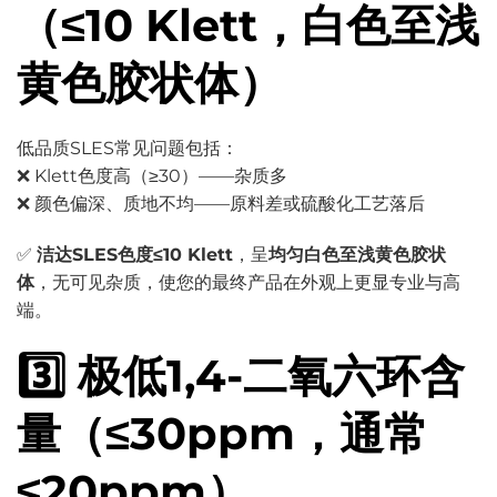
（≤10 Klett，白色至浅
黄色胶状体）
低品质SLES常见问题包括：
❌ Klett色度高（≥30）——杂质多
❌ 颜色偏深、质地不均——原料差或硫酸化工艺落后
✅
洁达SLES色度≤10 Klett
，呈
均匀白色至浅黄色胶状
体
，无可见杂质，使您的最终产品在外观上更显专业与高
端。
3️⃣ 极低1,4-二氧六环含
量（≤30ppm，通常
≤20ppm）