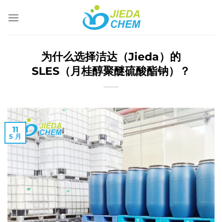
跳
到
内
容
为什么选择洁达（Jieda）的
SLES（月桂醇聚醚硫酸酯钠）？
11
5 月