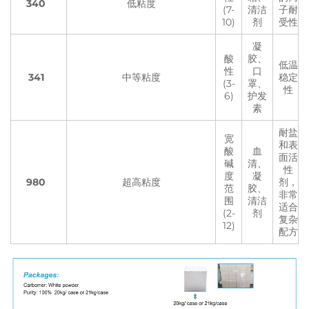
340
低粘度
(7-
清洁
子耐
10)
剂
受性
凝
酸
胶、
低温
性
口
341
中等粘度
稳定
(3-
罩、
性
6)
护发
素
耐盐
宽
和表
酸
血
面活
碱
清、
性
度
凝
980
超高粘度
剂，
范
胶、
非常
围
清洁
适合
(2-
剂
复杂
12)
配方