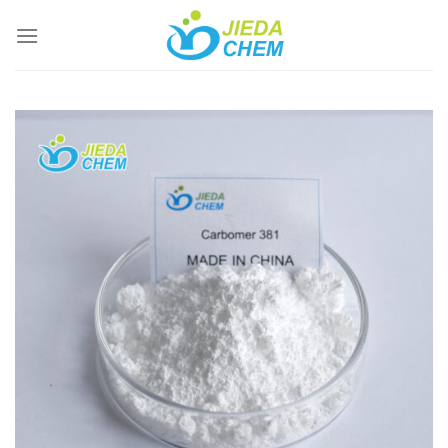
跳
到
内
容