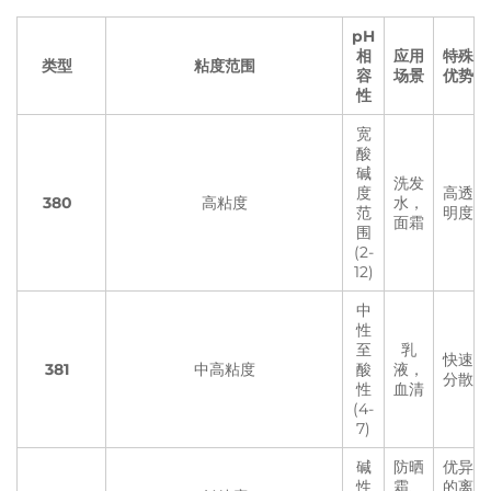
pH
相
应用
特殊
类型
粘度范围
容
场景
优势
性
宽
酸
碱
洗发
度
高透
380
高粘度
水，
范
明度
面霜
围
(2-
12)
中
性
至
乳
快速
381
中高粘度
酸
液，
分散
性
血清
(4-
7)
碱
防晒
优异
性
霜、
的离