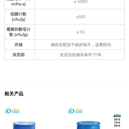
≤ 5000
mPa·s)
细菌计数
≤100
(cfu/g)
霉菌和酵母计
≤ 50
数 (cfu/g)
存储
储存在阴凉干燥的地方，远离阳光
保质期
在适当的储存条件下1年
相关产品