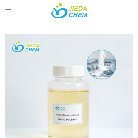
跳
到
内
容