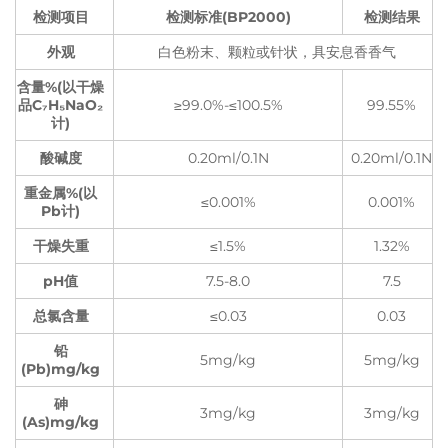
检测项目
检测标准(BP2000)
检测结果
外观
白色粉末、颗粒或针状，具安息香香气
含量%(以干燥
品C₇H₅NaO₂
≥99.0%-≤100.5%
99.55%
计)
酸碱度
0.20ml/0.1N
0.20ml/0.1N
重金属%(以
≤0.001%
0.001%
Pb计)
干燥失重
≤1.5%
1.32%
pH值
7.5-8.0
7.5
总氯含量
≤0.03
0.03
铅
5mg/kg
5mg/kg
(Pb)mg/kg
砷
3mg/kg
3mg/kg
(As)mg/kg