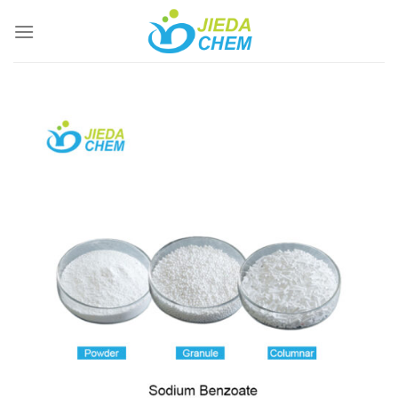
跳
到
内
容