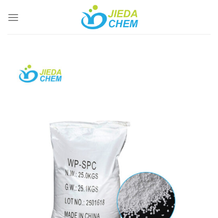
跳
到
内
容