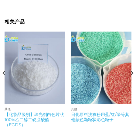
相关产品
其他
其他
【化妆品级别】珠光剂白色片状
日化原料洗衣粉用蓝/红/绿等其
100%乙二醇二硬脂酸酯
他颜色颗粒状彩色粒子
（EGDS）