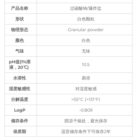
产品名称
过碳酸钠/爆炸盐
形状
白色颗粒
物理形态
Granular powder
颜色
白色
气味
无味
pH值(1%溶
10.5
液，20℃)
水溶性
易溶
湿度敏感性
对湿度敏感
分解温度
>55°C (>131°F)
LogP
-0.809
储存条件
阴凉干燥处，避光保存
保质期
适宜储存条件下可保存2年