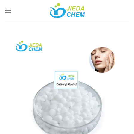
跳
到
内
容