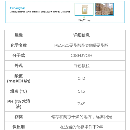
属性
详细信息
化学名称
PEG-20硬脂酸酯&鲸蜡硬脂醇
分子式
C18H37OH
外观
白色颗粒
酸值
0.12
(mgKOH/g)
熔点 (°C)
51.5
PH (1% 水溶
7.45
液)
存储
储存在阴凉干燥的地方，远离阳光
保质期
在适当的储存条件下2年