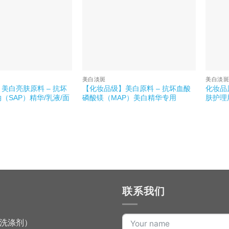
美白淡斑
美白淡
美白亮肤原料 – 抗坏
【化妆品级】美白原料 – 抗坏血酸
化妆品原
（SAP）精华/乳液/面
磷酸镁（MAP）美白精华专用
肤护理
联系我们
洗涤剂）