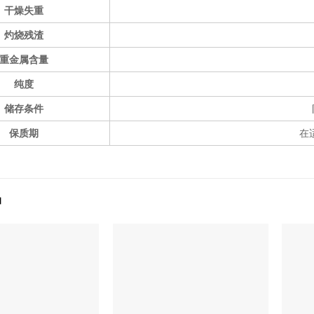
干燥失重
灼烧残渣
重金属含量
纯度
储存条件
保质期
在
品