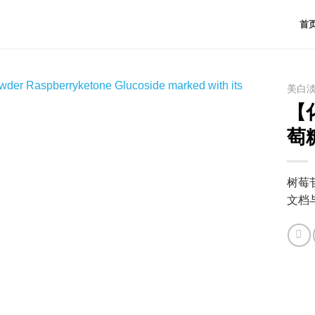
首
美白
【
萄
树莓
文档