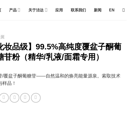
页
产品
关于洁达
应用
联系我们
新闻
EN
淡斑
化妆品级】99.5%高纯度覆盆子酮葡
糖苷粉（精华/乳液/面霜专用）
苷/覆盆子酮葡糖苷——自然温和的焕亮能量源泉。索取技术
与样品！