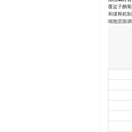
覆盆子酮葡
和缓释机制
细胞层面调