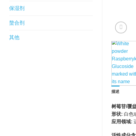
保湿剂
螯合剂
其他
描述
树莓苷/覆
形状:
白色
应用领域:
活性成分含量