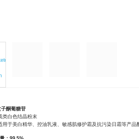
盆子酮葡糖苷
或类白色结晶粉末
适用于美白精华、控油乳液、敏感肌修护霜及抗污染日霜等产品
：99.5%