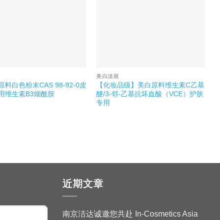
斑
美白淡斑
料白色粉末CAS 98-92-0皮
【化妆品级】美白原料维生素C乙基
用维生素B3烟酰胺
醚/3-邻-乙基抗坏血酸（VCE）护肤
专用
近期文章
南京洁达诚邀您共赴 In-Cosmetics Asia