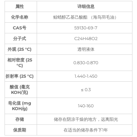
属性
详细信息
化学名称
鲸蜡醇乙基己酸酯 （海鸟羽毛油）
CAS号
59130-69-7
分子式
C24H48O2
外观 (25 °C)
透明液体
相对密度 (25
0.830-0.870
°C)
折射率 (25 °C)
1.440-1.450
酸值 (毫克
≤ 0.3
KOH/克)
皂化值 (mg
140-160
KOH/g)
存储
储存在阴凉干燥的地方，远离阳光
保质期
在适当的储存条件下1年